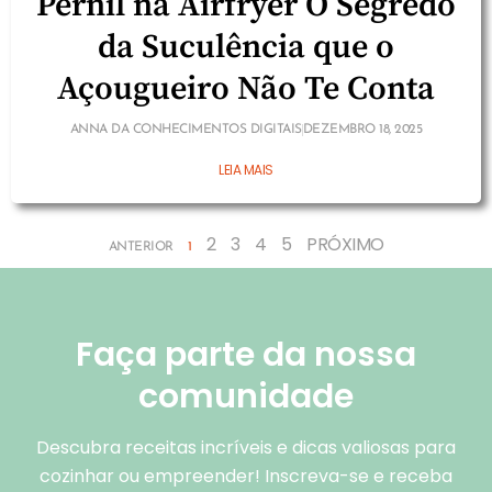
Pernil na Airfryer O Segredo
da Suculência que o
Açougueiro Não Te Conta
ANNA DA CONHECIMENTOS DIGITAIS
DEZEMBRO 18, 2025
LEIA MAIS
2
3
4
5
PRÓXIMO
ANTERIOR
1
Faça parte da nossa
comunidade
Descubra receitas incríveis e dicas valiosas para
cozinhar ou empreender! Inscreva-se e receba