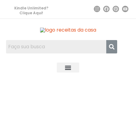
Kindle Unlimited?
Clique Aqui!
EMPREENDER COM COMIDA
DICAS DE COZINHA
RECEITAS LUCRATIVAS