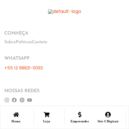
CONHEÇA
Sobre
Políticas
Contato
WHATSAPP
+55 12 98821-0092
NOSSAS REDES
Home
Loja
Empreender
Site CDigitais
Loja
Loja
Minha Conta
Minha Conta
LIsta Desejos
LIsta Desejos