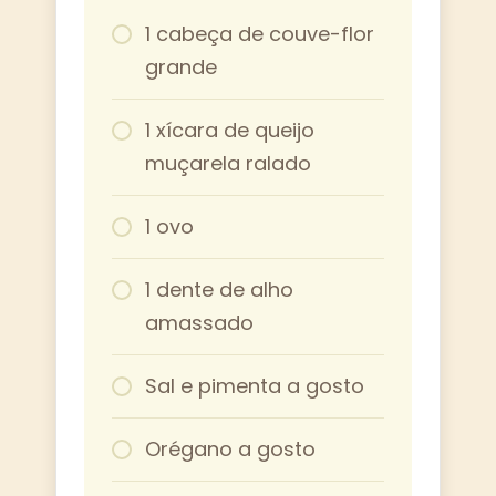
1 cabeça de couve-flor
grande
1 xícara de queijo
muçarela ralado
1 ovo
1 dente de alho
amassado
Sal e pimenta a gosto
Orégano a gosto