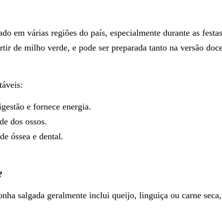
ado em várias regiões do país, especialmente durante as fest
artir de milho verde, e pode ser preparada tanto na versão do
táveis:
igestão e fornece energia.
úde dos ossos.
de óssea e dental.
?
monha salgada geralmente inclui queijo, linguiça ou carne sec