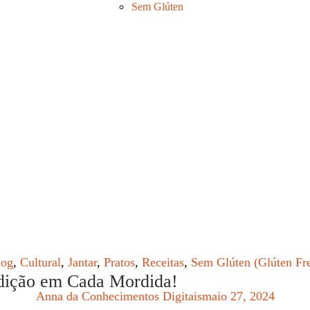
Sem Glúten
log
,
Cultural
,
Jantar
,
Pratos
,
Receitas
,
Sem Glúten (Glúten Fr
adição em Cada Mordida!
Anna da Conhecimentos Digitais
maio 27, 2024