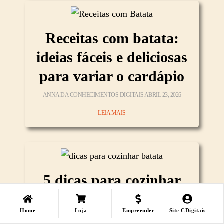
Receitas com batata:
ideias fáceis e deliciosas
para variar o cardápio
ANNA DA CONHECIMENTOS DIGITAIS
ABRIL 23, 2026
LEIA MAIS
5 dicas para cozinhar
batata, acertar
Home
Loja
Empreender
Site CDigitais
qualquer receita e
Loja
Loja
Minha Conta
Minha Conta
LIsta Desejos
LIsta Desejos