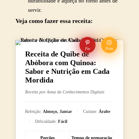
durabilidade e aqueça no forno antes de
servir.
Veja como fazer essa receita:
Pin
Print
Receita de Quibe de
Abóbora com Quinoa:
Sabor e Nutrição em Cada
Mordida
Receita por Anna da Conhecimentos Digitais
Refeição:
Almoço, Jantar
Cuisine:
Árabe
Dificuldade:
Fácil
Porções
Tempo de preparação