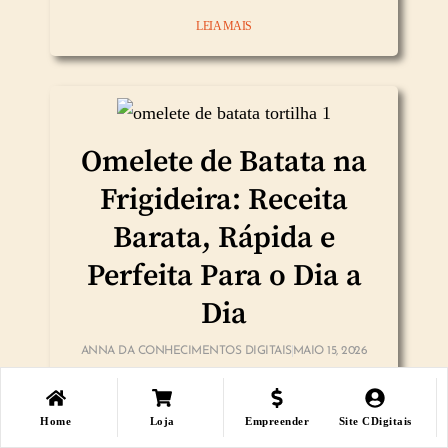
LEIA MAIS
Omelete de Batata na
Frigideira: Receita
Barata, Rápida e
Perfeita Para o Dia a
Dia
ANNA DA CONHECIMENTOS DIGITAIS
MAIO 15, 2026
LEIA MAIS
Home
Loja
Empreender
Site CDigitais
Loja
Loja
Minha Conta
Minha Conta
LIsta Desejos
LIsta Desejos