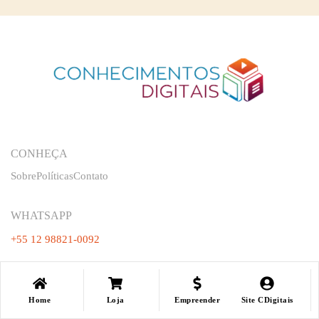
CONHEÇA
Sobre
Políticas
Contato
WHATSAPP
+55 12 98821-0092
NOSSAS REDES
Home
Loja
Empreender
Site CDigitais
Loja
Loja
Minha Conta
Minha Conta
LIsta Desejos
LIsta Desejos