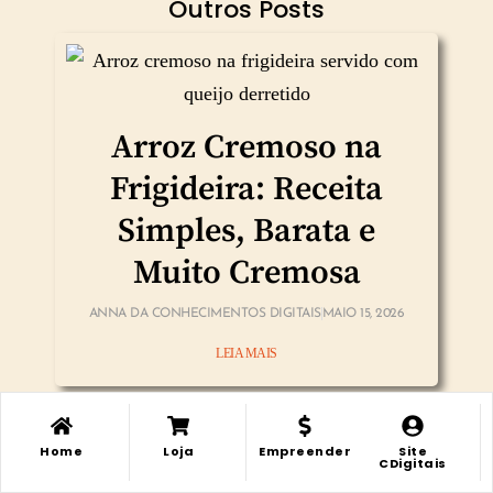
Outros Posts
Arroz Cremoso na
Frigideira: Receita
Simples, Barata e
Muito Cremosa
ANNA DA CONHECIMENTOS DIGITAIS
MAIO 15, 2026
LEIA MAIS
Home
Loja
Empreender
Site
Minha
Minha
CDigitais
Loja
Loja
LIsta Desejos
LIsta Desejos
Conta
Conta