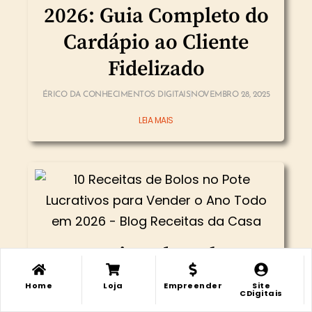
2026: Guia Completo do
Cardápio ao Cliente
Fidelizado
ÉRICO DA CONHECIMENTOS DIGITAIS
NOVEMBRO 28, 2025
LEIA MAIS
10 Receitas de Bolos no
Pote Lucrativos para
Home
Loja
Empreender
Site
Minha
Minha
CDigitais
Loja
Loja
LIsta Desejos
LIsta Desejos
Conta
Conta
Vender o Ano Todo em