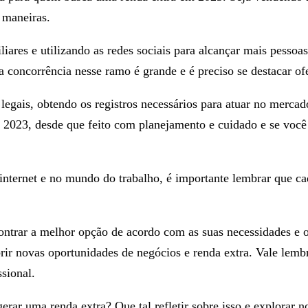
 maneiras.
iares e utilizando as redes sociais para alcançar mais pesso
a concorrência nesse ramo é grande e é preciso se destacar o
 e legais, obtendo os registros necessários para atuar no mer
2023, desde que feito com planejamento e cuidado e se você
internet e no mundo do trabalho, é importante lembrar que ca
ncontrar a melhor opção de acordo com as suas necessidades e o
ir novas oportunidades de negócios e renda extra. Vale lemb
ssional.
erar uma renda extra? Que tal refletir sobre isso e explorar n