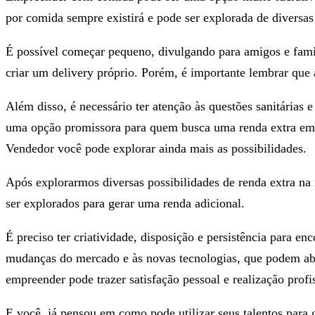
por comida sempre existirá e pode ser explorada de diversas
É possível começar pequeno, divulgando para amigos e famil
criar um delivery próprio. Porém, é importante lembrar que 
Além disso, é necessário ter atenção às questões sanitárias
uma opção promissora para quem busca uma renda extra em 
Vendedor você pode explorar ainda mais as possibilidades.
Após explorarmos diversas possibilidades de renda extra na 
ser explorados para gerar uma renda adicional.
É preciso ter criatividade, disposição e persistência para e
mudanças do mercado e às novas tecnologias, que podem abr
empreender pode trazer satisfação pessoal e realização profi
E você, já pensou em como pode utilizar seus talentos para g