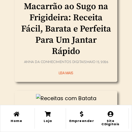
Macarrão ao Sugo na
Frigideira: Receita
Fácil, Barata e Perfeita
Para Um Jantar
Rápido
ANNA DA CONHECIMENTOS DIGITAIS
MAIO 15, 2026
LEIA MAIS
Receitas com batata:
Home
Loja
Empreender
Site
ideias fáceis e
Minha
Minha
CDigitais
Loja
Loja
LIsta Desejos
LIsta Desejos
Conta
Conta